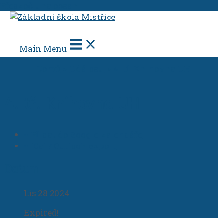
Přeskočit na obsah
Main Menu
Domů
Události
4. tř. Knihovna UH
4. tř. Knihovna UH
+ Přidat do Google kalendáře
+ iCal / Outlook export
Datum
Lis 28 2024
Expired!