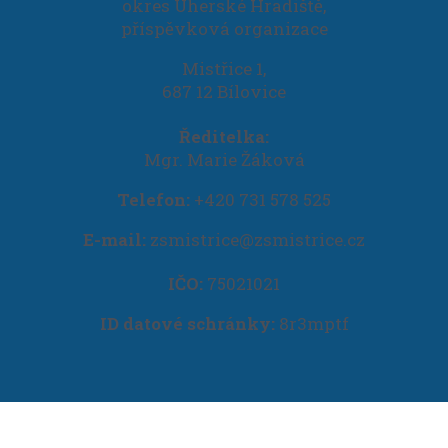
okres Uherské Hradiště,
příspěvková organizace
Mistřice 1,
687 12 Bílovice
Ředitelka:
Mgr. Marie Žáková
Telefon:
+420 731 578 525
E-mail:
zsmistrice@zsmistrice.cz
IČO:
75021021
ID datové schránky:
8r3mptf