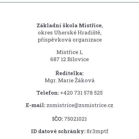
Základní škola Mistřice
,
okres Uherské Hradiště,
příspěvková organizace
Mistřice 1,
687 12 Bílovice
Ředitelka:
Mgr. Marie Žáková
Telefon:
+420 731 578 525
E-mail:
zsmistrice@zsmistrice.cz
IČO:
75021021
ID datové schránky:
8r3mptf