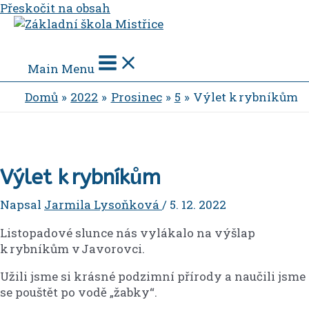
Přeskočit na obsah
Main Menu
Domů
2022
Prosinec
5
Výlet k rybníkům
Výlet k rybníkům
Napsal
Jarmila Lysoňková
/
5. 12. 2022
Listopadové slunce nás vylákalo na výšlap
k rybníkům v Javorovci.
Užili jsme si krásné podzimní přírody a naučili jsme
se pouštět po vodě „žabky“.