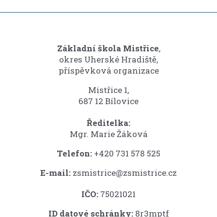
Základní škola Mistřice
,
okres Uherské Hradiště,
příspěvková organizace
Mistřice 1,
687 12 Bílovice
Ředitelka:
Mgr. Marie Žáková
Telefon:
+420 731 578 525
E-mail:
zsmistrice@zsmistrice.cz
IČO:
75021021
ID datové schránky:
8r3mptf