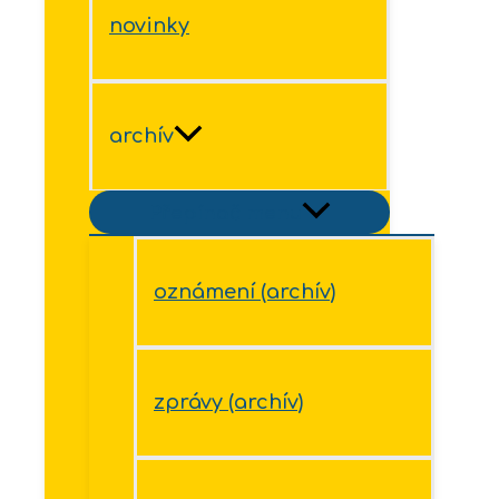
novinky
archív
Přepínač menu
oznámení (archív)
zprávy (archív)