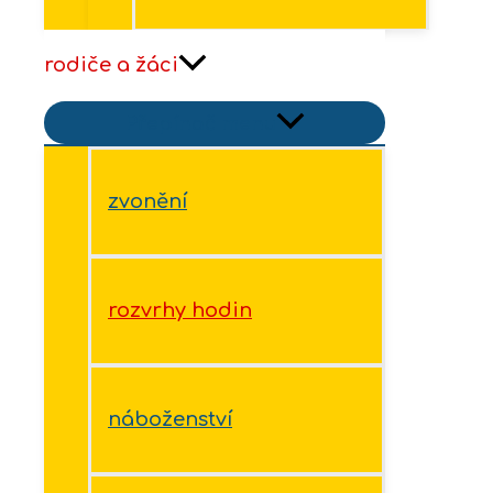
rodiče a žáci
Přepínač menu
zvonění
rozvrhy hodin
náboženství