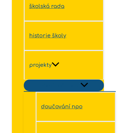
školská rada
historie školy
projekty
Přepínač menu
doučování npo