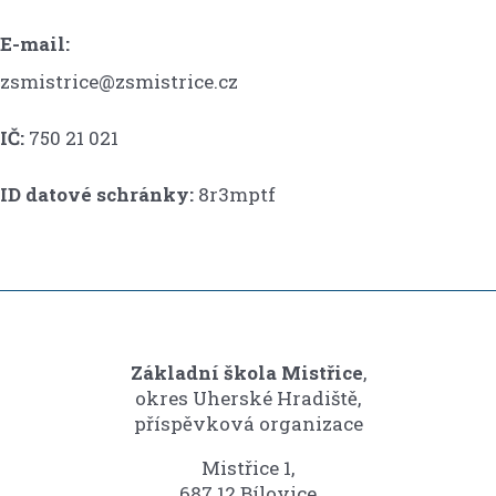
E-mail:
zsmistrice@zsmistrice.cz
IČ:
750 21 021
ID datové schránky:
8r3mptf
Základní škola Mistřice
,
okres Uherské Hradiště,
příspěvková organizace
Mistřice 1,
687 12 Bílovice