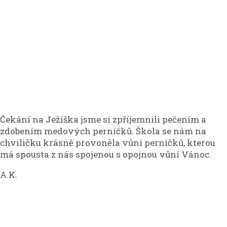
Čekání na Ježíška jsme si zpříjemnili pečením a
zdobením medových perníčků. Škola se nám na
chviličku krásně provoněla vůní perníčků, kterou
má spousta z nás spojenou s opojnou vůní Vánoc.
A.K.