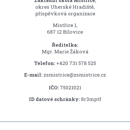
Základní škola Mistřice
,
okres Uherské Hradiště,
příspěvková organizace
Mistřice 1,
687 12 Bílovice
Ředitelka:
Mgr. Marie Žáková
Telefon:
+420 731 578 525
E-mail:
zsmistrice@zsmistrice.cz
IČO:
75021021
ID datové schránky:
8r3mptf