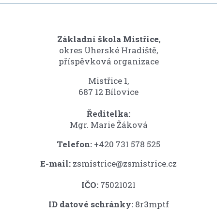
Základní škola Mistřice
,
okres Uherské Hradiště,
příspěvková organizace
Mistřice 1,
687 12 Bílovice
Ředitelka:
Mgr. Marie Žáková
Telefon:
+420 731 578 525
E-mail:
zsmistrice@zsmistrice.cz
IČO:
75021021
ID datové schránky:
8r3mptf