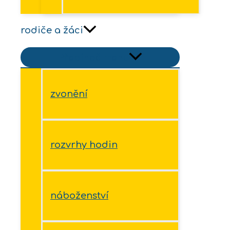
rodiče a žáci
Přepínač menu
zvonění
rozvrhy hodin
náboženství