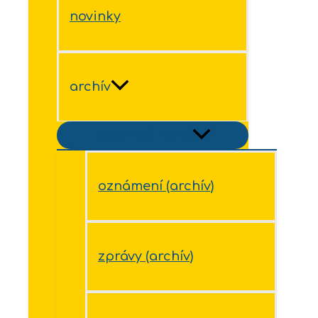
novinky
archív
Přepínač menu
oznámení (archív)
zprávy (archív)