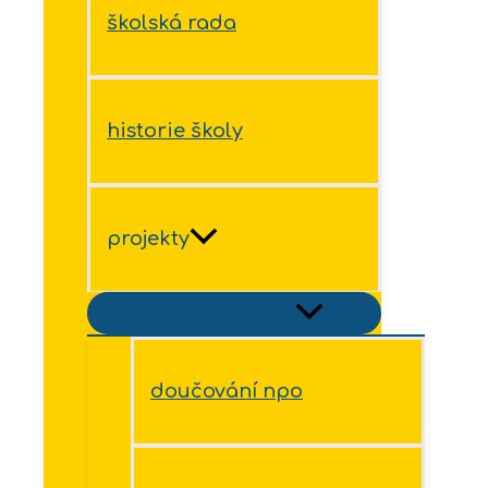
školská rada
historie školy
projekty
Přepínač menu
doučování npo