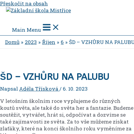
Přeskočit na obsah
Main Menu
Domů
2023
Říjen
6
ŠD – VZHŮRU NA PALUB
ŠD – VZHŮRU NA PALUBU
Napsal
Adéla Třísková
/
6. 10. 2023
V letošním školním roce vyplujeme do různých
koutů světa, ale také do světa her a fantazie. Budeme
soutěžit, vytvářet, hrát si, odpočívat a dozvíme se
také zajímavosti ze světa. Za to vše můžeme získat
zlaťáky, které na konci školního roku vyměníme za