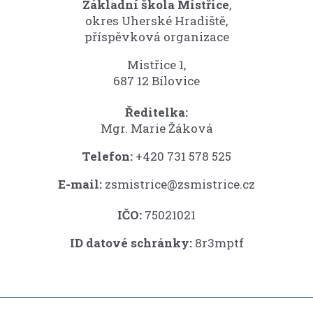
Základní škola Mistřice
,
okres Uherské Hradiště,
příspěvková organizace
Mistřice 1,
687 12 Bílovice
Ředitelka:
Mgr. Marie Žáková
Telefon:
+420 731 578 525
E-mail:
zsmistrice@zsmistrice.cz
IČO:
75021021
ID datové schránky:
8r3mptf