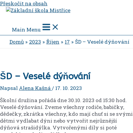
Přeskočit na obsah
Main Menu
Domů
2023
Říjen
17
ŠD – Veselé dýňování
ŠD – Veselé dýňování
Napsal
Alena Kašná
/
17. 10. 2023
Školní družina pořádá dne 30.10. 2023 od 15:30 hod.
Veselé dýňování. Zveme všechny rodiče, babičky,
dědečky, zkrátka všechny, kdo mají chuť si se svými
dětmi vydlabat dýni nebo vytvořit nejrůznější
dýňová strašidýlka. Vytvořenými díly si poté