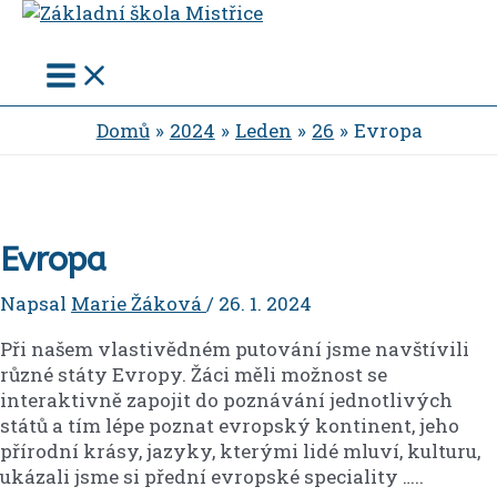
Main
Přeskočit
Menu
na
obsah
Domů
2024
Leden
26
Evropa
Evropa
Napsal
Marie Žáková
/
26. 1. 2024
Při našem vlastivědném putování jsme navštívili
různé státy Evropy. Žáci měli možnost se
interaktivně zapojit do poznávání jednotlivých
států a tím lépe poznat evropský kontinent, jeho
přírodní krásy, jazyky, kterými lidé mluví, kulturu,
ukázali jsme si přední evropské speciality …..