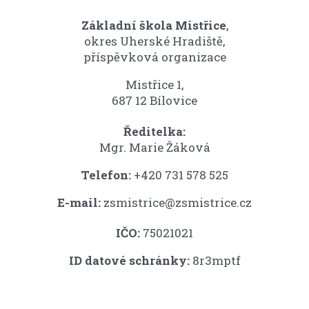
Základní škola Mistřice
,
okres Uherské Hradiště,
příspěvková organizace
Mistřice 1,
687 12 Bílovice
Ředitelka:
Mgr. Marie Žáková
Telefon:
+420 731 578 525
E-mail:
zsmistrice@zsmistrice.cz
IČO:
75021021
ID datové schránky:
8r3mptf