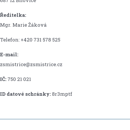
687 12 Bílovice
Ředitelka:
Mgr. Marie Žáková
Telefon: +420 731 578 525
E-mail:
zsmistrice@zsmistrice.cz
IČ:
750 21 021
ID datové schránky:
8r3mptf