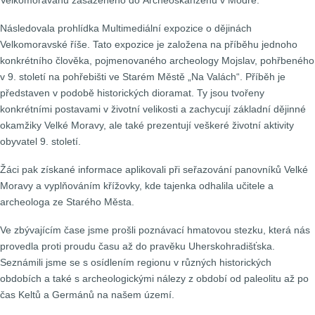
Následovala prohlídka Multimediální expozice o dějinách
Velkomoravské říše. Tato expozice je založena na příběhu jednoho
konkrétního člověka, pojmenovaného archeology Mojslav, pohřbeného
v 9. století na pohřebišti ve Starém Městě „Na Valách“. Příběh je
představen v podobě historických dioramat. Ty jsou tvořeny
konkrétními postavami v životní velikosti a zachycují základní dějinné
okamžiky Velké Moravy, ale také prezentují veškeré životní aktivity
obyvatel 9. století.
Žáci pak získané informace aplikovali při seřazování panovníků Velké
Moravy a vyplňováním křížovky, kde tajenka odhalila učitele a
archeologa ze Starého Města.
Ve zbývajícím čase jsme prošli poznávací hmatovou stezku, která nás
provedla proti proudu času až do pravěku Uherskohradišťska.
Seznámili jsme se s osídlením regionu v různých historických
obdobích a také s archeologickými nálezy z období od paleolitu až po
čas Keltů a Germánů na našem území.