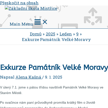
Přeskočit na obsah
Main Menu
Domů
2025
Leden
9
Exkurze Památník Velké Moravy
Exkurze Památník Velké Moravy
Napsal
Alena Kašná
/
9. 1. 2025
V úterý 7.1. jsme s pátou třídou navštívili Památník Velké Moravy ve
Starém Městě.
Po svačince nám paní průvodkyně promítla krátký film o životě
Velkomoravanů zasazeného do Archeoskanzenu v Modré.