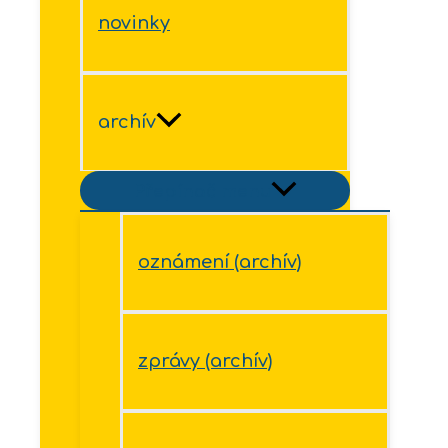
novinky
archív
Přepínač menu
oznámení (archív)
zprávy (archív)