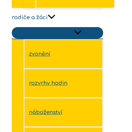
rodiče a žáci
Přepínač menu
zvonění
rozvrhy hodin
náboženství