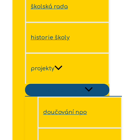
školská rada
historie školy
projekty
Přepínač menu
doučování npo