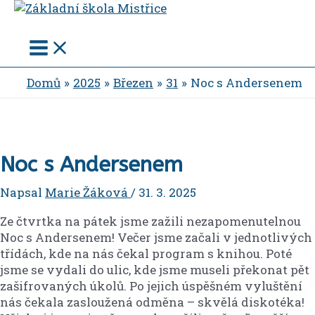
Main
Přeskočit
Menu
na
obsah
Domů
2025
Březen
31
Noc s Andersenem
Noc s Andersenem
Napsal
Marie Žáková
/
31. 3. 2025
Ze čtvrtka na pátek jsme zažili nezapomenutelnou
Noc s Andersenem! Večer jsme začali v jednotlivých
třídách, kde na nás čekal program s knihou. Poté
jsme se vydali do ulic, kde jsme museli překonat pět
zašifrovaných úkolů. Po jejich úspěšném vyluštění
nás čekala zasloužená odměna – skvělá diskotéka!