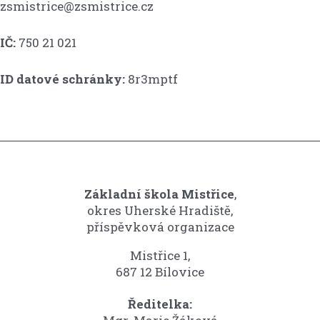
zsmistrice@zsmistrice.cz
IČ:
750 21 021
ID datové schránky:
8r3mptf
Základní škola Mistřice
,
okres Uherské Hradiště,
příspěvková organizace
Mistřice 1,
687 12 Bílovice
Ředitelka: