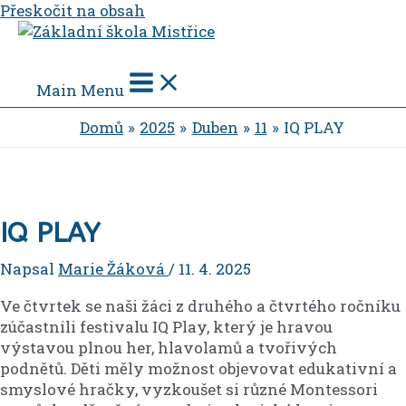
Přeskočit na obsah
Main Menu
Domů
2025
Duben
11
IQ PLAY
IQ PLAY
Napsal
Marie Žáková
/
11. 4. 2025
Ve čtvrtek se naši žáci z druhého a čtvrtého ročníku
zúčastnili festivalu IQ Play, který je hravou
výstavou plnou her, hlavolamů a tvořivých
podnětů. Děti měly možnost objevovat edukativní a
smyslové hračky, vyzkoušet si různé Montessori