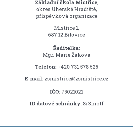
Základní škola Mistřice
,
okres Uherské Hradiště,
příspěvková organizace
Mistřice 1,
687 12 Bílovice
Ředitelka:
Mgr. Marie Žáková
Telefon:
+420 731 578 525
E-mail:
zsmistrice@zsmistrice.cz
IČO:
75021021
ID datové schránky:
8r3mptf