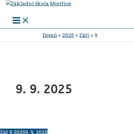
Main
Přeskočit
Menu
na
obsah
Domů
2025
Září
9
9. 9. 2025
Zář
9
2025
9. 9. 2025