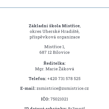
Základní škola Mistřice
,
okres Uherské Hradiště,
příspěvková organizace
Mistřice 1,
687 12 Bílovice
Ředitelka:
Mgr. Marie Žáková
Telefon:
+420 731 578 525
E-mail:
zsmistrice@zsmistrice.cz
IČO:
75021021
ID datové schránky:
8r3mptf