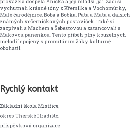
provázela dospělá Anička a její mladší „já“. Žáci si
vychutnali krásné tóny z Křemílka a Vochomůrky,
Malé čarodějnice, Boba a Bobka, Pata a Mata a dalších
známých večerníčkových postaviček. Také si
zazpívali s Machem a Šebestovou a zatancovali s
Makovou panenkou. Tento příběh plný kouzelných
melodií spojený s promítáním žáky kulturně
obohatil.
Rychlý kontakt
Základní škola Mistřice,
okres Uherské Hradiště,
příspěvková organizace