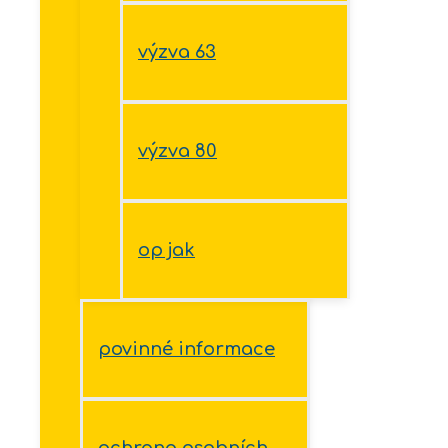
výzva 63
výzva 80
op jak
povinné informace
ochrana osobních