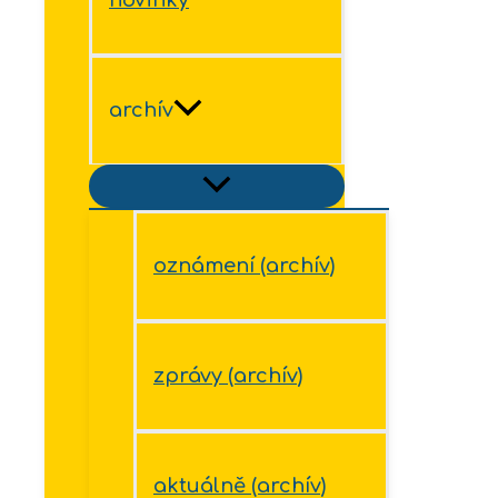
archív
oznámení (archív)
zprávy (archív)
aktuálně (archív)