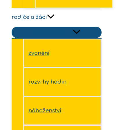
rodiče a žáci
Přepínač menu
zvonění
rozvrhy hodin
náboženství