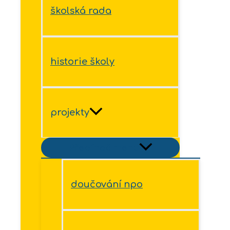
školská rada
historie školy
projekty
Přepínač menu
doučování npo