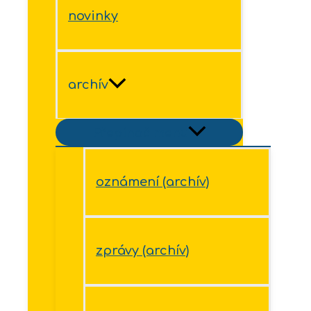
novinky
archív
Přepínač menu
oznámení (archív)
zprávy (archív)