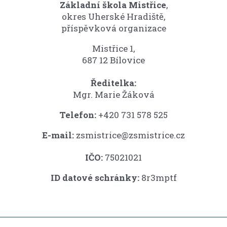
Základní škola Mistřice
,
okres Uherské Hradiště,
příspěvková organizace
Mistřice 1,
687 12 Bílovice
Ředitelka:
Mgr. Marie Žáková
Telefon:
+420 731 578 525
E-mail:
zsmistrice@zsmistrice.cz
IČO:
75021021
ID datové schránky:
8r3mptf