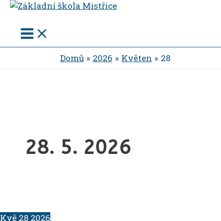
Main
Přeskočit
Menu
na
obsah
Domů
2026
Květen
28
28. 5. 2026
Kvě
28
2026