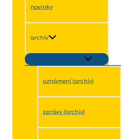
novinky
archív
Přepínač menu
oznámení (archív)
zprávy (archív)