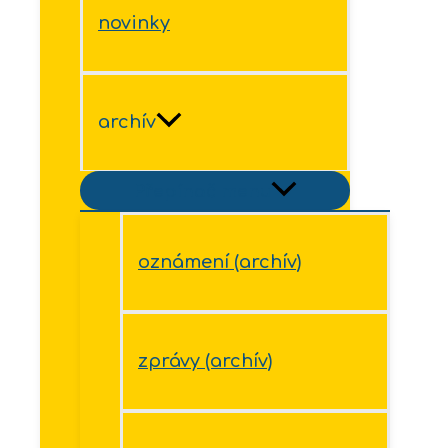
novinky
archív
Přepínač menu
oznámení (archív)
zprávy (archív)