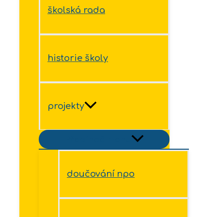
školská rada
historie školy
projekty
Přepínač menu
doučování npo