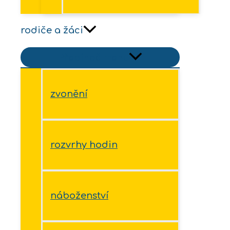
rodiče a žáci
Přepínač menu
zvonění
rozvrhy hodin
náboženství