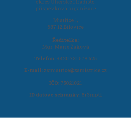
okres Uherské Hradiště,
příspěvková organizace
Mistřice 1,
687 12 Bílovice
Ředitelka:
Mgr. Marie Žáková
Telefon:
+420 731 578 525
E-mail:
zsmistrice@zsmistrice.cz
IČO:
75021021
ID datové schránky:
8r3mptf