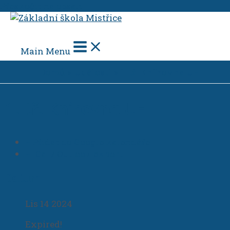
Přeskočit na obsah
Main Menu
Domů
Události
1. tř. Knihovna UH
1. tř. Knihovna UH
+ Přidat do Google kalendáře
+ iCal / Outlook export
Datum
Lis 14 2024
Expired!