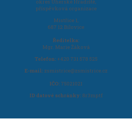
okres Uherské Hradiště,
příspěvková organizace
Mistřice 1,
687 12 Bílovice
Ředitelka:
Mgr. Marie Žáková
Telefon:
+420 731 578 525
E-mail:
zsmistrice@zsmistrice.cz
IČO:
75021021
ID datové schránky:
8r3mptf