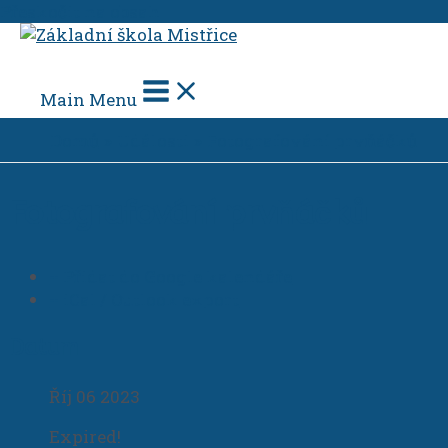
Přeskočit na obsah
Main Menu
Domů
Události
Fotografování prvňáčků
Fotografování prvňáčků
+ Přidat do Google kalendáře
+ iCal / Outlook export
Datum
Říj 06 2023
Expired!