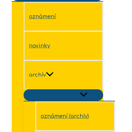
oznámení
novinky
archív
Přepínač menu
oznámení (archív)