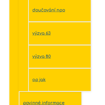
doučování npo
výzva 63
výzva 80
op jak
povinné informace