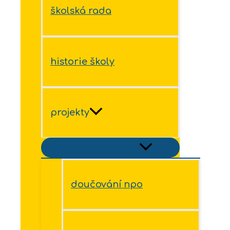
školská rada
historie školy
projekty
Přepínač menu
doučování npo