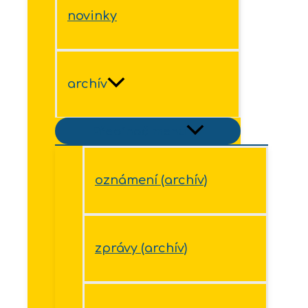
novinky
archív
Přepínač menu
oznámení (archív)
zprávy (archív)