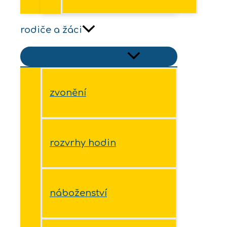
rodiče a žáci
Přepínač menu
zvonění
rozvrhy hodin
náboženství