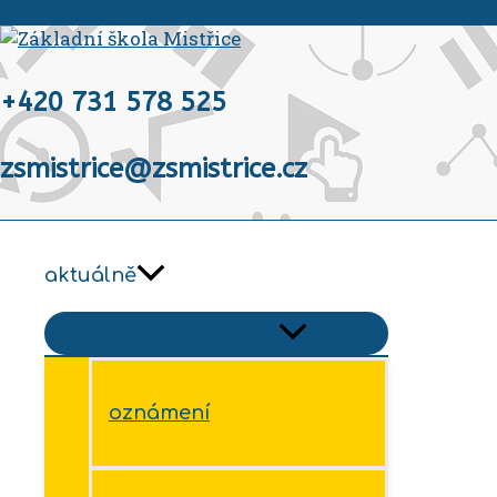
Přeskočit na obsah
+420 731 578 525
zsmistrice@zsmistrice.cz
aktuálně
Přepínač menu
oznámení