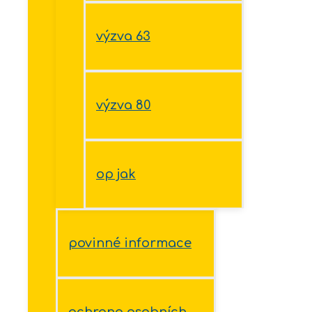
výzva 63
výzva 80
op jak
povinné informace
ochrana osobních