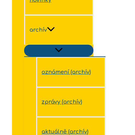
archív
oznámení (archív)
zprávy (archív)
aktuálně (archív)