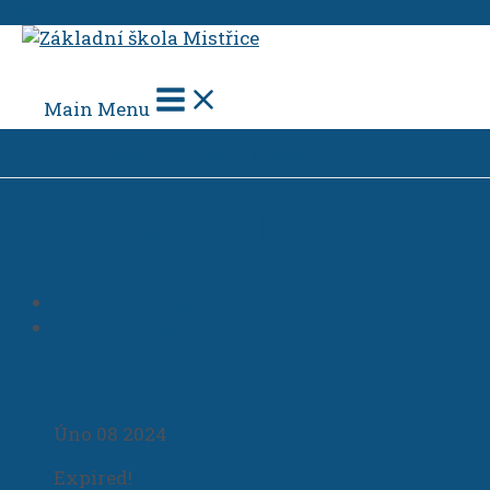
Přeskočit na obsah
Main Menu
Domů
Události
Veselý karneval
Veselý karneval
+ Přidat do Google kalendáře
+ iCal / Outlook export
Datum
Úno 08 2024
Expired!