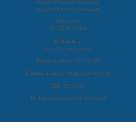
okres Uherské Hradiště,
příspěvková organizace
Mistřice 1,
687 12 Bílovice
Ředitelka:
Mgr. Marie Žáková
Telefon:
+420 731 578 525
E-mail:
zsmistrice@zsmistrice.cz
IČO:
75021021
ID datové schránky:
8r3mptf