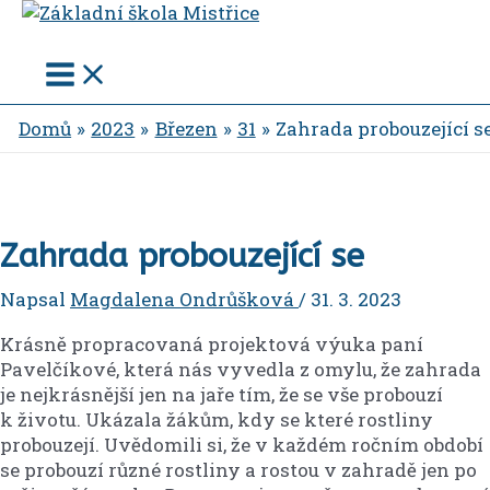
Main
Přeskočit
Menu
na
obsah
Domů
2023
Březen
31
Zahrada probouzející s
Zahrada probouzející se
Napsal
Magdalena Ondrůšková
/
31. 3. 2023
Krásně propracovaná projektová výuka paní
Pavelčíkové, která nás vyvedla z omylu, že zahrada
je nejkrásnější jen na jaře tím, že se vše probouzí
k životu. Ukázala žákům, kdy se které rostliny
probouzejí. Uvědomili si, že v každém ročním období
se probouzí různé rostliny a rostou v zahradě jen po