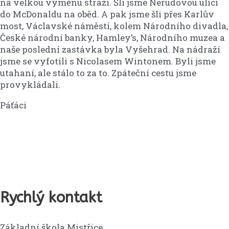
na velkou výměnu stráží. Šli jsme Nerudovou ulicí
do McDonaldu na oběd. A pak jsme šli přes Karlův
most, Václavské náměstí, kolem Národního divadla,
České národní banky, Hamley’s, Národního muzea a
naše poslední zastávka byla Vyšehrad. Na nádraží
jsme se vyfotili s Nicolasem Wintonem. Byli jsme
utahaní, ale stálo to za to. Zpáteční cestu jsme
provykládali.
Páťáci
Rychlý kontakt
Základní škola Mistřice,