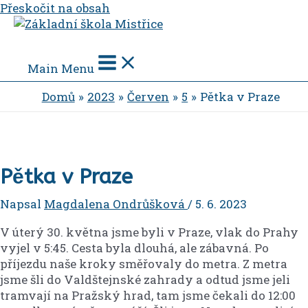
Přeskočit na obsah
Main Menu
Domů
2023
Červen
5
Pětka v Praze
Pětka v Praze
Napsal
Magdalena Ondrůšková
/
5. 6. 2023
V úterý 30. května jsme byli v Praze, vlak do Prahy
vyjel v 5:45. Cesta byla dlouhá, ale zábavná. Po
příjezdu naše kroky směřovaly do metra. Z metra
jsme šli do Valdštejnské zahrady a odtud jsme jeli
tramvají na Pražský hrad, tam jsme čekali do 12:00