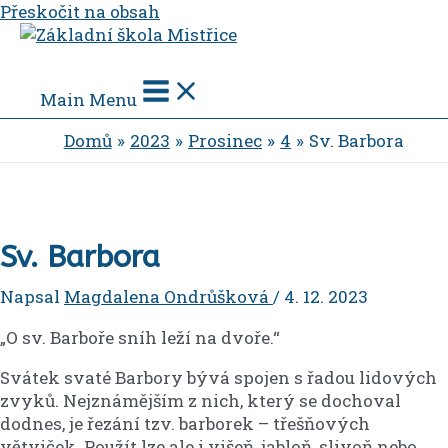
Přeskočit na obsah
Main Menu
Domů
2023
Prosinec
4
Sv. Barbora
Sv. Barbora
Napsal
Magdalena Ondrůšková
/
4. 12. 2023
„O sv. Barboře sníh leží na dvoře.“
Svátek svaté Barbory bývá spojen s řadou lidových
zvyků. Nejznámějším z nich, který se dochoval
dodnes, je řezání tzv. barborek – třešňových
větviček. Použít lze ale i višeň, jabloň, slivoň nebo