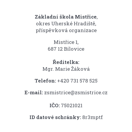
Základní škola Mistřice
,
okres Uherské Hradiště,
příspěvková organizace
Mistřice 1,
687 12 Bílovice
Ředitelka:
Mgr. Marie Žáková
Telefon:
+420 731 578 525
E-mail:
zsmistrice@zsmistrice.cz
IČO:
75021021
ID datové schránky:
8r3mptf