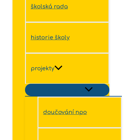
školská rada
historie školy
projekty
Přepínač menu
doučování npo