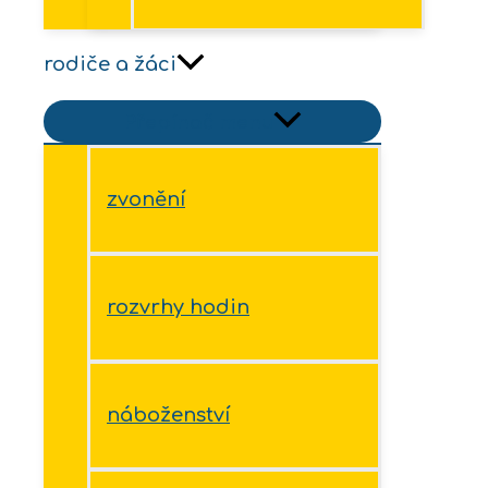
rodiče a žáci
Přepínač menu
zvonění
rozvrhy hodin
náboženství