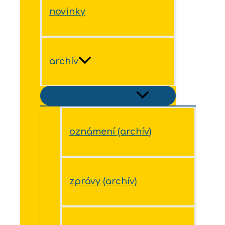
novinky
archív
Přepínač menu
oznámení (archív)
zprávy (archív)