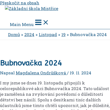
Přeskočit na obsah
Main Menu
Domů
2024
Listopad
19
Bubnovačka 2024
Bubnovačka 2024
Napsal
Magdalena Ondrůšková
/
19. 11. 2024
I my jsme se dnes 19. listopadu připojili k
celorepublikové akci Bubnovačka 2024. Tato událost
je zaměřená na zvyšování povědomí o důležitosti
dětství bez násilí. Spolu s desítkami tisíc dalších
účastníků jsme tímto chtěli upozornit, jak je důležité,