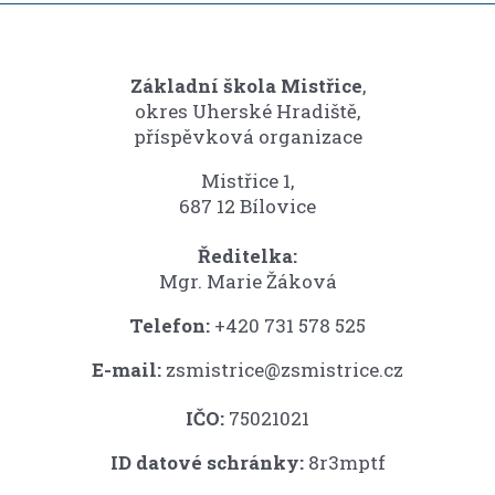
Základní škola Mistřice
,
okres Uherské Hradiště,
příspěvková organizace
Mistřice 1,
687 12 Bílovice
Ředitelka:
Mgr. Marie Žáková
Telefon:
+420 731 578 525
E-mail:
zsmistrice@zsmistrice.cz
IČO:
75021021
ID datové schránky:
8r3mptf