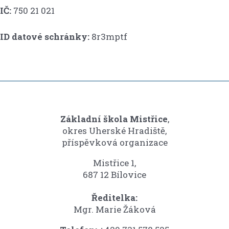
IČ:
750 21 021
ID datové schránky:
8r3mptf
Základní škola Mistřice
,
okres Uherské Hradiště,
příspěvková organizace
Mistřice 1,
687 12 Bílovice
Ředitelka:
Mgr. Marie Žáková