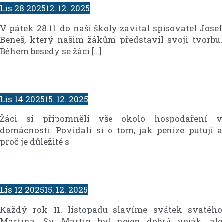
Lis
28
2025
12. 12. 2025
V pátek 28.11. do naší školy zavítal spisovatel Josef
Beneš, který našim žákům představil svoji tvorbu.
Během besedy se žáci […]
Lis
14
2025
15. 12. 2025
Žáci si připomněli vše okolo hospodaření v
domácnosti. Povídali si o tom, jak peníze putují a
proč je důležité s
Lis
12
2025
15. 12. 2025
Každý rok 11. listopadu slavíme svátek svatého
Martina. Sv. Martin byl nejen dobrý voják, ale