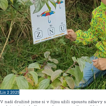
Lis
2
2025
V naší družině jsme si v říjnu užili spoustu zábavy s