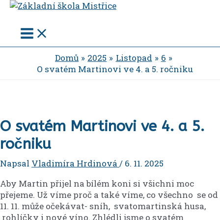
Main
Přeskočit
Menu
na
obsah
Domů
2025
Listopad
6
O svatém Martinovi ve 4. a 5. ročniku
O svatém Martinovi ve 4. a 5.
ročniku
Napsal
Vladimíra Hrdinová
/
6. 11. 2025
Aby Martin přijel na bílém koni si všichni moc
přejeme. Už víme proč a také víme, co všechno se od
11. 11. může očekávat- sníh, svatomartinská husa,
rohlíčky i nové víno. Zhlédli jsme o svatém