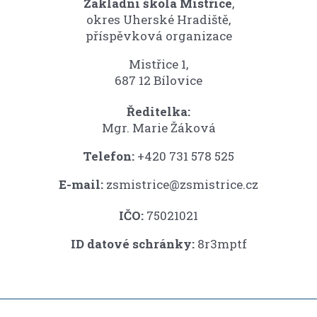
Základní škola Mistřice
,
okres Uherské Hradiště,
příspěvková organizace
Mistřice 1,
687 12 Bílovice
Ředitelka:
Mgr. Marie Žáková
Telefon:
+420 731 578 525
E-mail:
zsmistrice@zsmistrice.cz
IČO:
75021021
ID datové schránky:
8r3mptf