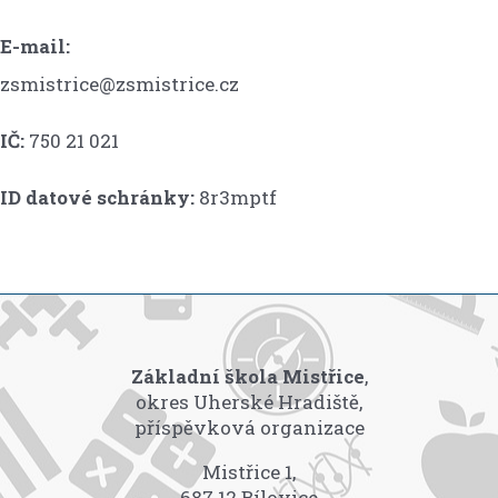
E-mail:
zsmistrice@zsmistrice.cz
IČ:
750 21 021
ID datové schránky:
8r3mptf
Základní škola Mistřice
,
okres Uherské Hradiště,
příspěvková organizace
Mistřice 1,
687 12 Bílovice