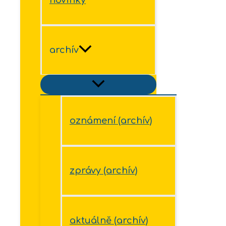
archív
oznámení (archív)
zprávy (archív)
aktuálně (archív)