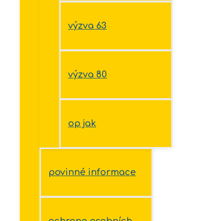
výzva 63
výzva 80
op jak
povinné informace
ochrana osobních