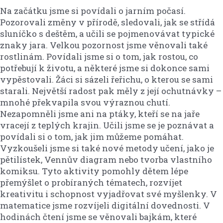
Na začátku jsme si povídali o jarním počasí.
Pozorovali změny v přírodě, sledovali, jak se střídá
sluníčko s deštěm, a učili se pojmenovávat typické
znaky jara. Velkou pozornost jsme věnovali také
rostlinám. Povídali jsme si o tom, jak rostou, co
potřebují k životu, a některé jsme si dokonce sami
vypěstovali. Žáci si sázeli řeřichu, o kterou se sami
starali. Největší radost pak měly z její ochutnávky –
mnohé překvapila svou výraznou chutí.
Nezapomněli jsme ani na ptáky, kteří se na jaře
vracejí z teplých krajin. Učili jsme se je poznávat a
povídali si o tom, jak jim můžeme pomáhat.
Vyzkoušeli jsme si také nové metody učení, jako je
pětilístek, Vennův diagram nebo tvorba vlastního
komiksu. Tyto aktivity pomohly dětem lépe
přemýšlet o probíraných tématech, rozvíjet
kreativitu i schopnost vyjadřovat své myšlenky. V
matematice jsme rozvíjeli digitální dovednosti. V
hodinách čtení jsme se věnovali bajkám, které