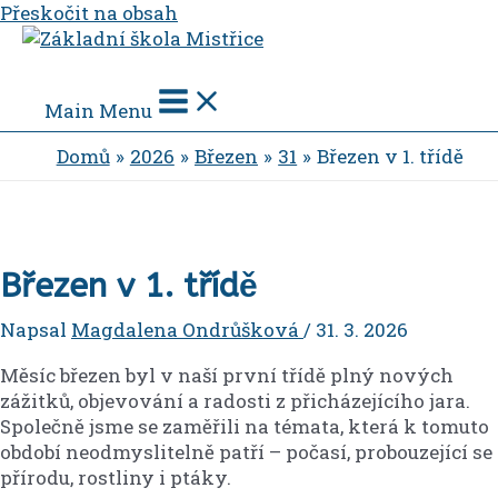
Přeskočit na obsah
Main Menu
Domů
2026
Březen
31
Březen v 1. třídě
Březen v 1. třídě
Napsal
Magdalena Ondrůšková
/
31. 3. 2026
Měsíc březen byl v naší první třídě plný nových
zážitků, objevování a radosti z přicházejícího jara.
Společně jsme se zaměřili na témata, která k tomuto
období neodmyslitelně patří – počasí, probouzející se
přírodu, rostliny i ptáky.