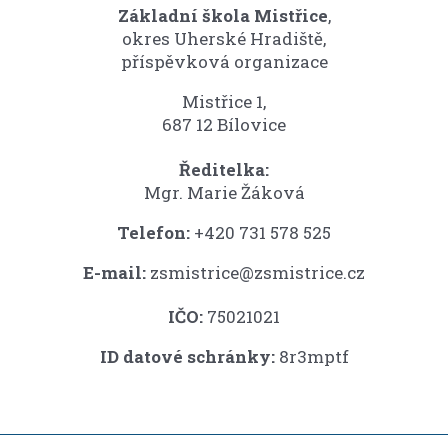
Základní škola Mistřice
,
okres Uherské Hradiště,
příspěvková organizace
Mistřice 1,
687 12 Bílovice
Ředitelka:
Mgr. Marie Žáková
Telefon:
+420 731 578 525
E-mail:
zsmistrice@zsmistrice.cz
IČO:
75021021
ID datové schránky:
8r3mptf