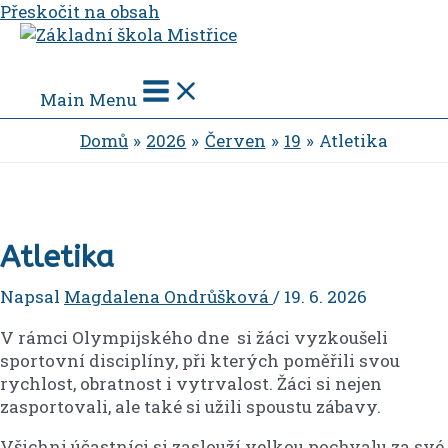
Přeskočit na obsah
Main Menu
Domů
2026
Červen
19
Atletika
Atletika
Napsal
Magdalena Ondrůšková
/
19. 6. 2026
V rámci Olympijského dne si žáci vyzkoušeli
sportovní disciplíny, při kterých poměřili svou
rychlost, obratnost i vytrvalost. Žáci si nejen
zasportovali, ale také si užili spoustu zábavy.
Všichni účastníci si zaslouží velkou pochvalu za své