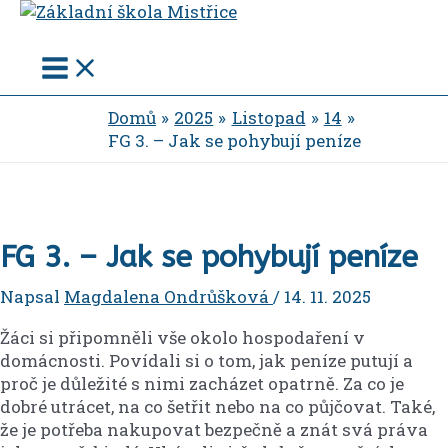
Main
Přeskočit
Menu
na
obsah
Domů
2025
Listopad
14
FG 3. – Jak se pohybují peníze
FG 3. – Jak se pohybují peníze
Napsal
Magdalena Ondrůšková
/
14. 11. 2025
Žáci si připomněli vše okolo hospodaření v
domácnosti. Povídali si o tom, jak peníze putují a
proč je důležité s nimi zacházet opatrně. Za co je
dobré utrácet, na co šetřit nebo na co půjčovat. Také,
že je potřeba nakupovat bezpečně a znát svá práva