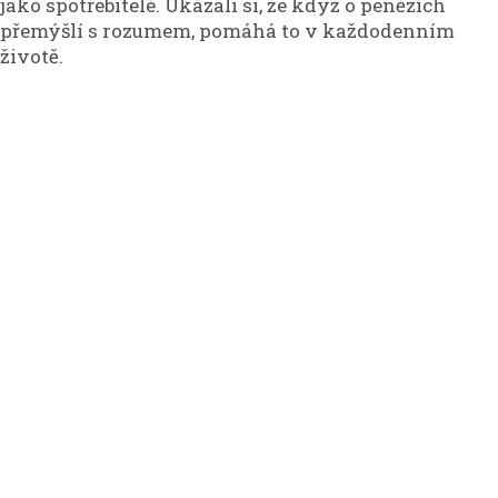
jako spotřebitelé. Ukázali si, že když o penězích
přemýšlí s rozumem, pomáhá to v každodenním
životě.